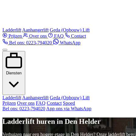
Ladderlift
Aanhangerlift
Geda (Opbouw) Lift
Prijzen
Over ons
FAQ
Contact
Bel ons: 0223-794020
WhatsApp
Diensten
Ladderlift
Aanhangerlift
Geda (Opbouw) Lift
Prijzen
Over ons
FAQ
Contact
Spoed
Bel ons: 0223-794020
App ons via WhatsApp
Ladderlift huren in Den Helder
Verhuizen naar een hogere etage in Den Helder? Onze ladderlift bereik