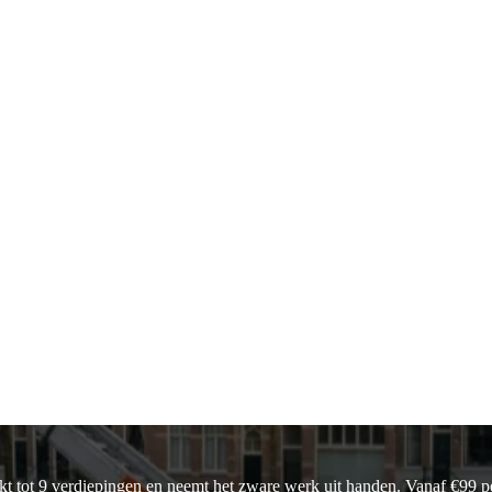
t tot 9 verdiepingen en neemt het zware werk uit handen. Vanaf €99 per