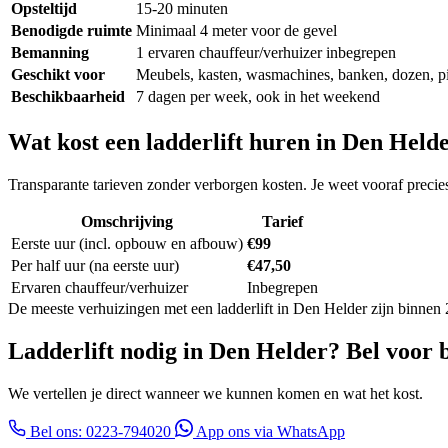
Opsteltijd
15-20 minuten
Benodigde ruimte
Minimaal 4 meter voor de gevel
Bemanning
1 ervaren chauffeur/verhuizer inbegrepen
Geschikt voor
Meubels, kasten, wasmachines, banken, dozen, p
Beschikbaarheid
7 dagen per week, ook in het weekend
Wat kost een ladderlift huren in Den Held
Transparante tarieven zonder verborgen kosten. Je weet vooraf precies 
Omschrijving
Tarief
Eerste uur (incl. opbouw en afbouw)
€99
Per half uur (na eerste uur)
€47,50
Ervaren chauffeur/verhuizer
Inbegrepen
De meeste verhuizingen met een ladderlift in Den Helder zijn binnen 2 
Ladderlift nodig in Den Helder? Bel voor 
We vertellen je direct wanneer we kunnen komen en wat het kost.
Bel ons: 0223-794020
App ons via WhatsApp