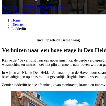
Bel direct: 0223-794020
WhatsApp ons
★★★★★
5.0 uit 620+ reviews
Home
Diensten
Ladderlift
Incl. Opgeleide Bemanning
Verhuizen naar een hoge etage in Den Held
Ken je dat? Je verhuist naar een appartement op de derde verdieping i
wasmachine en matras moet met pijn en moeite naar boven worden g
In wijken als Nieuw Den Helder, Julianadorp en de Havenbuurt staan v
beschadigingen op en is ronduit gevaarlijk. Rugklachten, krassen op j
Zonder ladderlift ben je afhankelijk van mankracht, kratten en improvis